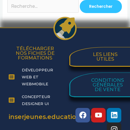
TÉLÉCHARGER
NOS FICHES DE
LES LIENS
FORMATIONS
UTILES
DÉVELOPPEUR
WEB ET
CONDITIONS
WEBMOBILE
GÉNÉRALES
DE VENTE
CONCEPTEUR
DESIGNER UI
F
Y
L
I
inserjeunes.education.gouv.fr
a
o
i
n
c
u
n
s