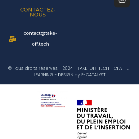
e
t
k
t
b
u
e
a
CONTACTEZ-
NOUS
o
b
d
g
o
e
i
r
k
n
a
contact@take-
m
off.tech
© Tous droits réservés - 2024 - TAKE-OFF.TECH - CFA - E-
LEARNING - DESIGN by E-CATALYST